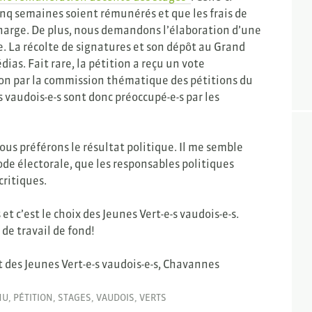
inq semaines soient rémunérés et que les frais de
harge. De plus, nous demandons l’élaboration d’une
ge. La récolte de signatures et son dépôt au Grand
dias. Fait rare, la pétition a reçu un vote
ion par la commission thématique des pétitions du
s vaudois-e-s sont donc préoccupé-e-s par les
us préférons le résultat politique. Il me semble
ode électorale, que les responsables politiques
critiques.
t c’est le choix des Jeunes Vert-e-s vaudois-e-s.
de travail de fond!
nt des Jeunes Vert-e-s vaudois-e-s, Chavannes
NU
,
PÉTITION
,
STAGES
,
VAUDOIS
,
VERTS