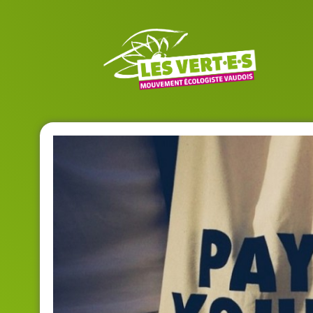
Jeunes Vert·e·s Vaudois·e·s