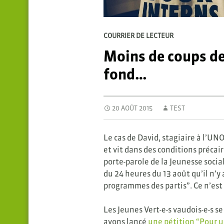
COURRIER DE LECTEUR
Moins de coups de 
fond…
20 AOÛT 2015
TEST
Le cas de David, stagiaire à l’U
et vit dans des conditions précai
porte-parole de la Jeunesse social
du 24 heures du 13 août qu’il n’y 
programmes des partis”. Ce n’est 
Les Jeunes Vert-e-s vaudois-e-s s
avons lancé
une pétition “Pour 