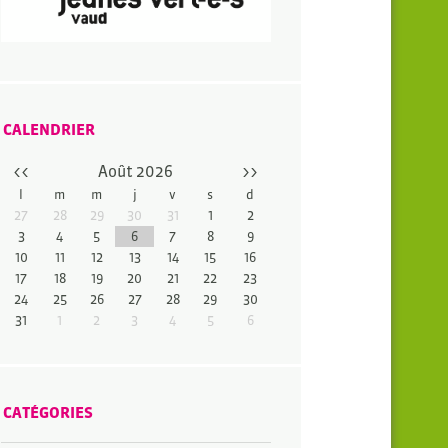
CALENDRIER
<<
Août 2026
>>
l
m
m
j
v
s
d
27
28
29
30
31
1
2
3
4
5
6
7
8
9
10
11
12
13
14
15
16
17
18
19
20
21
22
23
24
25
26
27
28
29
30
31
1
2
3
4
5
6
CATÉGORIES